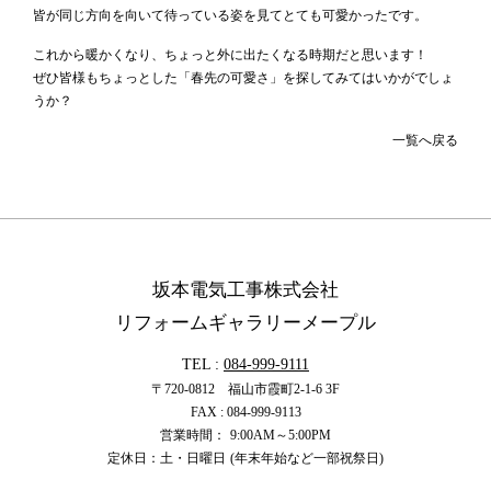
皆が同じ方向を向いて待っている姿を見てとても可愛かったです。
これから暖かくなり、ちょっと外に出たくなる時期だと思います！
ぜひ皆様もちょっとした「春先の可愛さ」を探してみてはいかがでしょ
うか？
一覧へ戻る
坂本電気工事株式会社
リフォームギャラリーメープル
TEL :
084-999-9111
〒720-0812 福山市霞町2-1-6 3F
FAX : 084-999-9113
営業時間：
9:00
AM
～5:00
PM
定休日：土・日曜日
(年末年始など一部祝祭日)