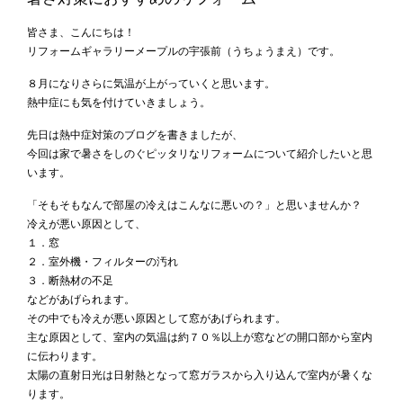
皆さま、こんにちは！
リフォームギャラリーメープルの宇張前（うちょうまえ）です。
８月になりさらに気温が上がっていくと思います。
熱中症にも気を付けていきましょう。
先日は熱中症対策のブログを書きましたが、
今回は家で暑さをしのぐピッタリなリフォームについて紹介したいと思
います。
「そもそもなんで部屋の冷えはこんなに悪いの？」と思いませんか？
冷えが悪い原因として、
１．窓
２．室外機・フィルターの汚れ
３．断熱材の不足
などがあげられます。
その中でも冷えが悪い原因として窓があげられます。
主な原因として、室内の気温は約７０％以上が窓などの開口部から室内
に伝わります。
太陽の直射日光は日射熱となって窓ガラスから入り込んで室内が暑くな
ります。