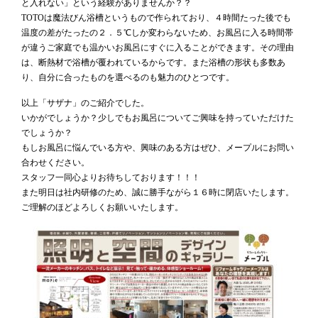
と入れない」という経験がありませんか？？
TOTOは魔法びん浴槽というもので作られており、４時間たった後でも
温度の差がたったの２．５℃しか変わらないため、お風呂に入る時間帯
が違うご家庭でも温かいお風呂にすぐに入ることができます。その理由
は、断熱材で浴槽が覆われているからです。また浴槽の形状も多数あ
り、自分に合ったものを選べるのも魅力のひとつです。
以上「サザナ」のご紹介でした。
いかがでしょうか？少しでもお風呂についてご興味を持っていただけた
でしょうか？
もしお風呂に悩んでいる方や、興味のある方はぜひ、メープルにお問い
合わせください。
スタッフ一同心よりお待ちしております！！！
また明日は社内研修のため、誠に勝手ながら１６時に閉店いたします。
ご理解のほどよろしくお願いいたします。