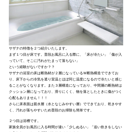
サザナの特徴を２つ紹介いたします。
まず１つ目が床です。普段お風呂に入る際に、「床が冷たい」「傷が入
っていて、そこに汚れがたまって落ちない」
という経験がないですか？？
サザナの浴室の床は断熱材が２層になっているＷ断熱構造でできてお
り、床下からの冷気を遮り室温とほぼ同じ温度になるので冷たいと感じ
ることがなくなります。また３層構造になっており、中間層の断熱材は
クッション層になっており、滑りにくく、物を落としたときに傷がつく
心配もありません！！！
さらに床表面は親水層（水となじみやすい層）でできており、乾きやす
く、汚れが落ちやすいため普段のお掃除も簡単です。
２つ目は浴槽です。
家族全員がお風呂に入る時間が違い「少しぬるい」「追い炊きをしない