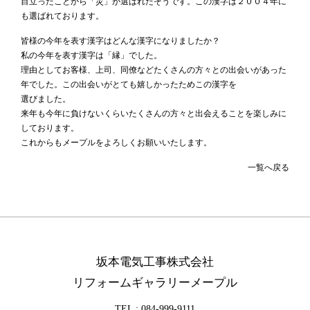
目立ったことから「災」が選ばれたそうです。この漢字は２００４年に
も選ばれております。
皆様の今年を表す漢字はどんな漢字になりましたか？
私の今年を表す漢字は「縁」でした。
理由としてお客様、上司、同僚などたくさんの方々との出会いがあった
年でした。この出会いがとても嬉しかったためこの漢字を
選びました。
来年も今年に負けないくらいたくさんの方々と出会えることを楽しみに
しております。
これからもメープルをよろしくお願いいたします。
一覧へ戻る
坂本電気工事株式会社
リフォームギャラリーメープル
TEL :
084-999-9111