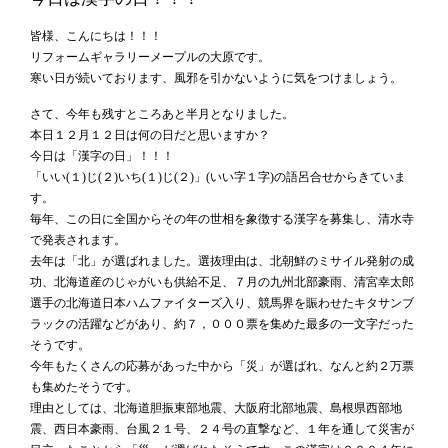
皆様、こんにちは！！！
リフォームギャラリーメープルの大原です。
寒い日が続いております、風邪を引かないように気をつけましょう。
さて、今年も残すところあと半月となりました。
本日１２月１２日は何の日だと思いますか？
今日は「漢字の日」！！！
「いい(１)じ(２)いち(１)じ(２)」(いい字１字)の語呂合せからきていま
す。
毎年、この日に全国からその年の世相を象徴する漢字を募集し、清水寺
で発表されます。
去年は「北」が選ばれました。選抜理由は、北朝鮮のミサイル発射の成
功、北海道産のじゃがいも供給不足、７月の九州北部豪雨、清宮幸太郎
選手の北海道日本ハムファイターズ入り、競馬界を賑わせたキタサンブ
ラックの活躍などがあり、約７，０００票を集めた最多の一文字だった
そうです。
今年もたくさんの応募があった中から「災」が選ばれ、なんと約２万票
も集めたそうです。
理由としては、北海道胆振東部地震、大阪府北部地震、島根県西部地
震、西日本豪雨、台風２１号、２４号の直撃など、１年を通して災害が