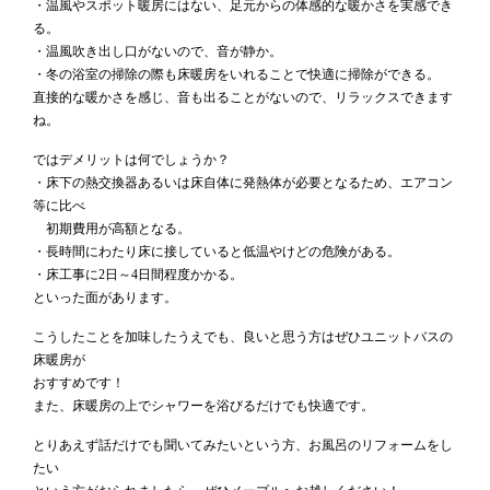
・温風やスポット暖房にはない、足元からの体感的な暖かさを実感でき
る。
・温風吹き出し口がないので、音が静か。
・冬の浴室の掃除の際も床暖房をいれることで快適に掃除ができる。
直接的な暖かさを感じ、音も出ることがないので、リラックスできます
ね。
ではデメリットは何でしょうか？
・床下の熱交換器あるいは床自体に発熱体が必要となるため、エアコン
等に比べ
初期費用が高額となる。
・長時間にわたり床に接していると低温やけどの危険がある。
・床工事に2日～4日間程度かかる。
といった面があります。
こうしたことを加味したうえでも、良いと思う方はぜひユニットバスの
床暖房が
おすすめです！
また、床暖房の上でシャワーを浴びるだけでも快適です。
とりあえず話だけでも聞いてみたいという方、お風呂のリフォームをし
たい