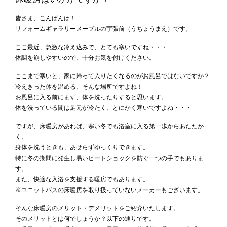
皆さま、こんばんは！
リフォームギャラリーメープルの宇張前（うちょうまえ）です。
ここ最近、急激な冷え込みで、とても寒いですね・・・
体調を崩しやすいので、十分お気を付けください。
ここまで寒いと、家に帰って入りたくなるのがお風呂ではないですか？
冷えきった体を温める、そんな場所ですよね！
お風呂に入る前にまず、体を洗ったりすると思います。
体を洗っている間は足元が冷たく、とにかく寒いですよね・・・
ですが、床暖房があれば、寒い冬でも浴室に入る第一歩からあたたか
く、
身体を洗うときも、あせらずゆっくりできます。
特に冬の期間に発生し易いヒートショックを防ぐ一つの手でもありま
す。
また、快適な入浴を支援する暖房でもあります。
※ユニットバスの床暖房を取り扱っていないメーカーもございます。
そんな床暖房のメリット・デメリットをご紹介いたします。
そのメリットとは何でしょうか？以下の通りです。