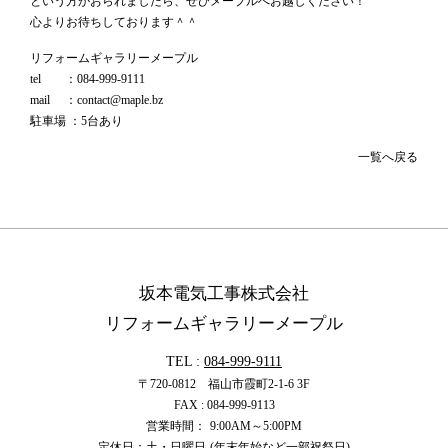
という方がおられましたら、ぜひメープルへお越しください！
心よりお待ちしております＾＾
リフォームギャラリーメープル
tel ：084-999-9111
mail ：contact@maple.bz
駐車場 ：5台あり
一覧へ戻る
坂本電気工事株式会社
リフォームギャラリーメープル
TEL :
084-999-9111
〒720-0812 福山市霞町2-1-6 3F
FAX : 084-999-9113
営業時間：
9:00
AM
～5:00
PM
定休日：土・日曜日
(年末年始など一部祝祭日)