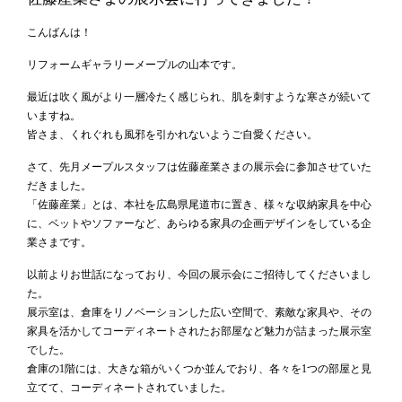
こんばんは！
リフォームギャラリーメープルの山本です。
最近は吹く風がより一層冷たく感じられ、肌を刺すような寒さが続いて
いますね。
皆さま、くれぐれも風邪を引かれないようご自愛ください。
さて、先月メープルスタッフは佐藤産業さまの展示会に参加させていた
だきました。
「佐藤産業」とは、本社を広島県尾道市に置き、様々な収納家具を中心
に、ベットやソファーなど、あらゆる家具の企画デザインをしている企
業さまです。
以前よりお世話になっており、今回の展示会にご招待してくださいまし
た。
展示室は、倉庫をリノベーションした広い空間で、素敵な家具や、その
家具を活かしてコーディネートされたお部屋など魅力が詰まった展示室
でした。
倉庫の1階には、大きな箱がいくつか並んでおり、各々を1つの部屋と見
立てて、コーディネートされていました。