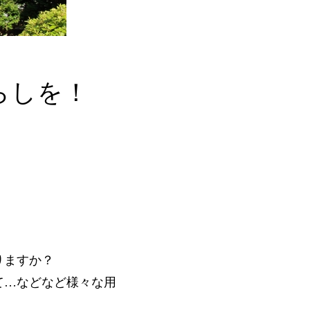
らしを！
りますか？
て…などなど様々な用