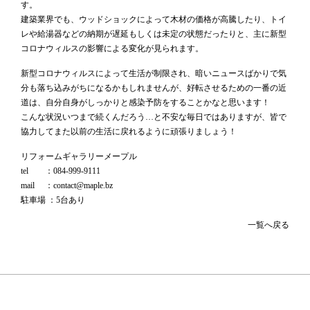
す。
建築業界でも、ウッドショックによって木材の価格が高騰したり、トイ
レや給湯器などの納期が遅延もしくは未定の状態だったりと、主に新型
コロナウィルスの影響による変化が見られます。
新型コロナウィルスによって生活が制限され、暗いニュースばかりで気
分も落ち込みがちになるかもしれませんが、好転させるための一番の近
道は、自分自身がしっかりと感染予防をすることかなと思います！
こんな状況いつまで続くんだろう…と不安な毎日ではありますが、皆で
協力してまた以前の生活に戻れるように頑張りましょう！
リフォームギャラリーメープル
tel ：084-999-9111
mail ：contact@maple.bz
駐車場 ：5台あり
一覧へ戻る