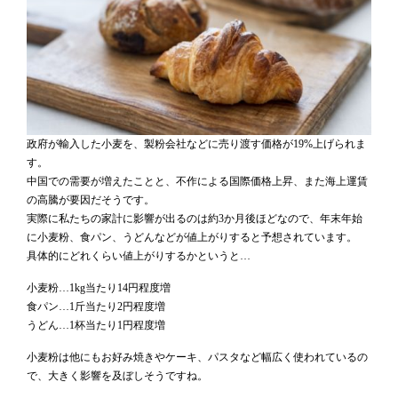
政府が輸入した小麦を、製粉会社などに売り渡す価格が19%上げられま
す。
中国での需要が増えたことと、不作による国際価格上昇、また海上運賃
の高騰が要因だそうです。
実際に私たちの家計に影響が出るのは約3か月後ほどなので、年末年始
に小麦粉、食パン、うどんなどが値上がりすると予想されています。
具体的にどれくらい値上がりするかというと…
小麦粉…1kg当たり14円程度増
食パン…1斤当たり2円程度増
うどん…1杯当たり1円程度増
小麦粉は他にもお好み焼きやケーキ、パスタなど幅広く使われているの
で、大きく影響を及ぼしそうですね。