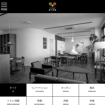
すべて
リノベーション
キッチン
風呂
all
renovation
kitchen
bathroom
トイレ/洗面
性能
内装
外装
toilet/washroom
performance
interior
exterior