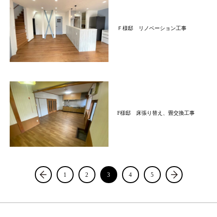
Ｆ様邸 リノベーション工事
F様邸 床張り替え、畳交換工事
1
2
3
4
5